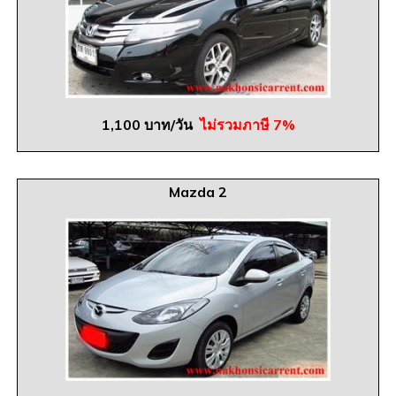
1,100 บาท/วัน
ไม่รวมภาษี 7%
Mazda 2