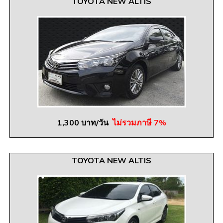
TOYOTA NEW ALTIS
1,300 บาท/วัน
ไม่รวมภาษี 7%
TOYOTA NEW ALTIS