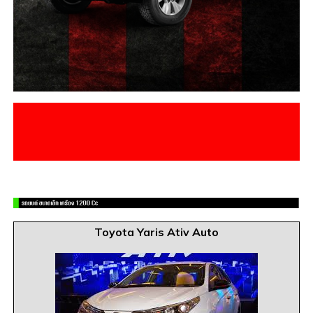
Toyota Yaris Ativ Auto