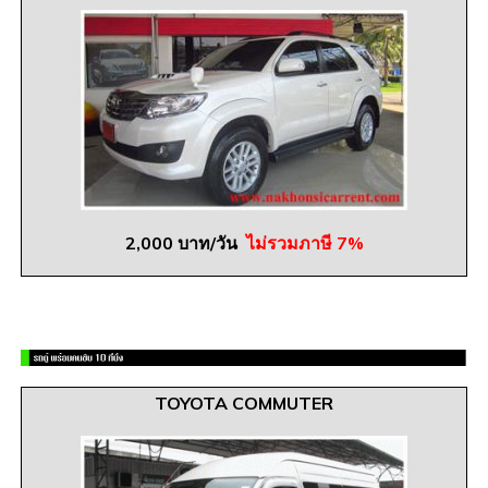
2,000 บาท/วัน
ไม่รวมภาษี 7%
TOYOTA COMMUTER