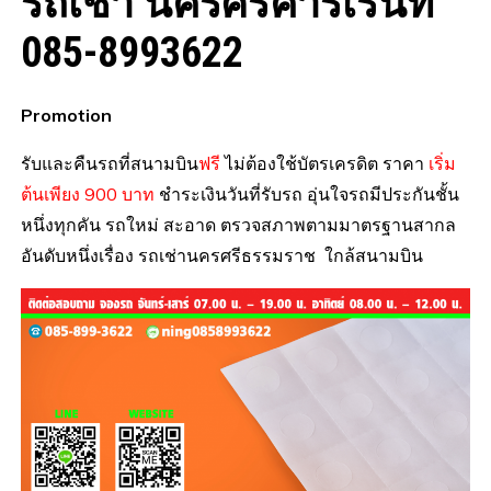
รถเช่า นครศรีคาร์เร้นท์
085-8993622
Promotion
รับและคืนรถที่สนามบิน
ฟรี
ไม่ต้องใช้บัตรเครดิต ราคา
เริ่ม
ต้นเพียง 900 บาท
ชำระเงินวันที่รับรถ อุ่นใจรถมีประกันชั้น
หนึ่งทุกคัน รถใหม่ สะอาด ตรวจสภาพตามมาตรฐานสากล
อันดับหนึ่งเรื่อง รถเช่านครศรีธรรมราช ใกล้สนามบิน