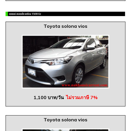
Toyota solona vios
1,100 บาท/วัน
ไม่รวมภาษี 7%
Toyota solona vios