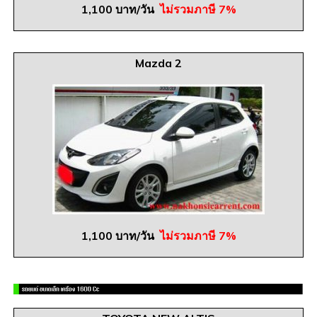
1,100 บาท/วัน
ไม่รวมภาษี 7%
Mazda 2
1,100 บาท/วัน
ไม่รวมภาษี 7%