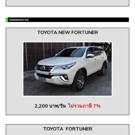
TOYOTA NEW FORTUNER
2,200 บาท/วัน
ไม่รวมภาษี 7%
TOYOTA FORTUNER